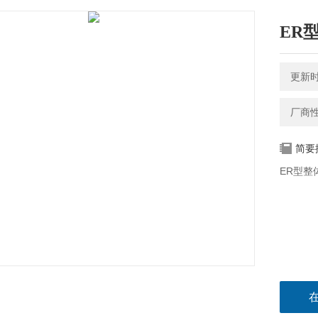
ER
更新时间
厂商
简要
ER型整