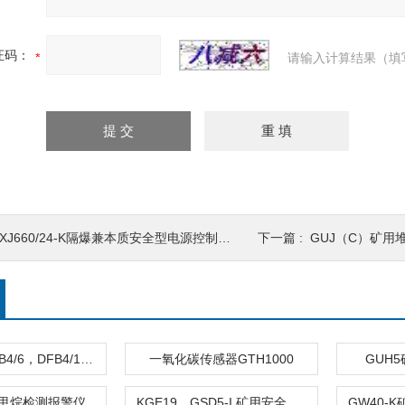
证码：
请输入计算结果（填
XJ660/24-K隔爆兼本质安全型电源控制箱（KXJ660/24-K）
下一篇 :
GUJ（C）矿用
DFB4/8，DFB4/6，DFB4/10 矿用隔爆型电磁阀（36V、127V）
一氧化碳传感器GTH1000
GUH
外甲烷检测报警仪
KGE19，GSD5-I 矿用安全型磁控传感器