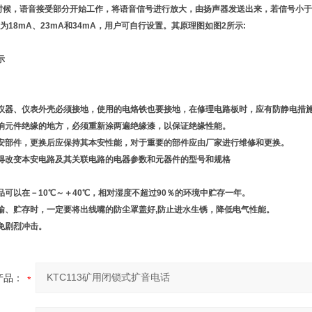
的时候，语音接受部分开始工作，将语音信号进行放大，由扬声器发送出来，若信号小于
为18mA、23mA和34mA，用户可自行设置。其原理图如图2所示:
示
仪器、仪表外壳必须接地，使用的电烙铁也要接地，在修理电路板时，应有防静电措
响元件绝缘的地方，必须重新涂两遍绝缘漆，以保证绝缘性能。
安部件，更换后应保持其本安性能，对于重要的部件应由厂家进行维修和更换。
得改变本安电路及其关联电路的电器参数和元器件的型号和规格
品可以在－10℃～＋40℃，相对湿度不超过90％的环境中贮存一年。
输、贮存时，一定要将出线嘴的防尘罩盖好,防止进水生锈，降低电气性能。
免剧烈冲击。
产品：