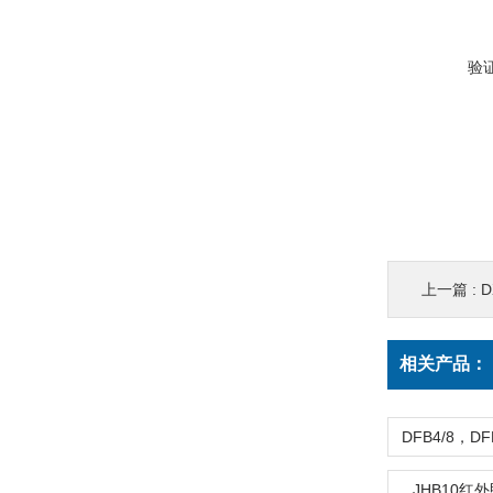
验
上一篇 :
D
相关产品：
JHB10红