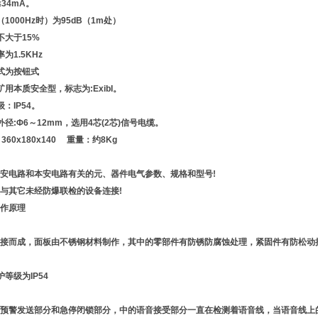
34mA。
（1000Hz时）为95dB（1m处）
不大于15%
发生频率为1.5KHz
式为按钮式
：矿用本质安全型，标志为:ExibI。
：IP54。
径:Φ6～12mm，选用4芯(2芯)信号电缆。
60x180x140 重量：约8Kg
安电路和本安电路有关的元、器件电气参数、规格和型号!
与其它未经防爆联检的设备连接!
作原理
接而成，面板由不锈钢材料制作，其中的零部件有防锈防腐蚀处理，紧固件有防松动
等级为IP54
预警发送部分和急停闭锁部分，中的语音接受部分一直在检测着语音线，当语音线上的