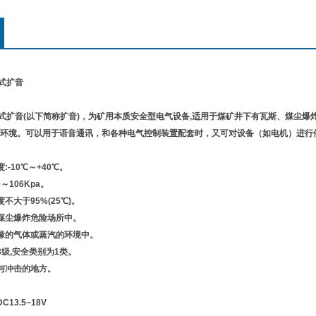
锁式扩音
闭锁式扩音(以下简称扩音)，为矿用本质安全型电气设备,适用于煤矿井下有瓦斯、煤尘
环境。可以用于语音通讯，和各种电气控制装置配套时，又可对设备（如电机）进行
温度:-10℃～+40℃。
～106Kpa。
湿度不大于95%(25℃)。
煤尘爆炸危险场所中。
绝缘的气体或蒸汽的环境中。
3级,安全类别为1类。
与冲击的地方。
电压：DC13.5~18V