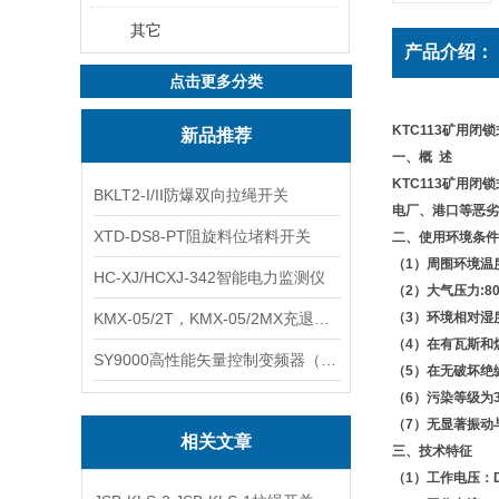
其它
产品介绍：
点击更多分类
KTC113矿用闭
新品推荐
一、概 述
KTC113矿用
BKLT2-I/II防爆双向拉绳开关
电厂、港口等恶劣
XTD-DS8-PT阻旋料位堵料开关
二、使用环境条件
（1）周围环境
HC-XJ/HCXJ-342智能电力监测仪
（2）大气压力:80
KMX-05/2T，KMX-05/2MX充退磁控制器
（3）环境相对
（4）在有瓦斯和
SY9000高性能矢量控制变频器（上海数恩/山宇）
（5）在无破坏
（6）污染等级为
（7）无显著振动
相关文章
三、技术特征
（1）工作