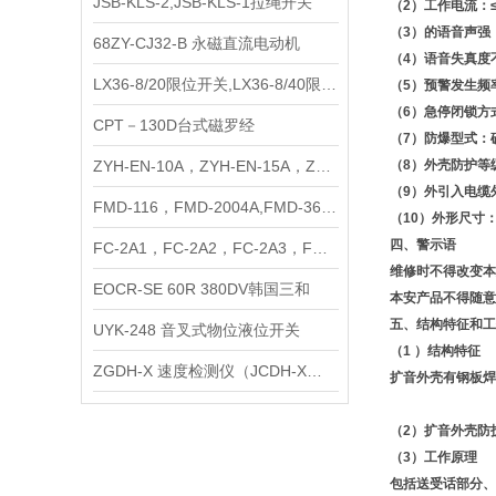
JSB-KLS-2,JSB-KLS-1拉绳开关
（2）工作电流：≤
（3）的语音声强
68ZY-CJ32-B 永磁直流电动机
（4）语音失真度
LX36-8/20限位开关,LX36-8/40限位开关,LX36-8/80限位开关
（5）预警
（6）急停闭锁方
CPT－130D台式磁罗经
（7）防爆型式
ZYH-EN-10A，ZYH-EN-15A，ZYH-EN-20A EMI电源滤波器
（8）外壳防护等级
（9）外引入电缆外
FMD-116，FMD-2004A,FMD-368声光报警器
（10）外形尺寸：3
四、警示语
FC-2A1，FC-2A2，FC-2A3，FC-2A4 风速仪传感器
维修时不得改变本
EOCR-SE 60R 380DV韩国三和
本安产品不得随意
五、结构特征和工
UYK-248 音叉式物位液位开关
（1 ）结构特征
ZGDH-X 速度检测仪（JCDH-X速度监控仪）
扩音外壳有钢板焊
（2）扩音外壳防护
（3）工作原理
包括送受话部分、