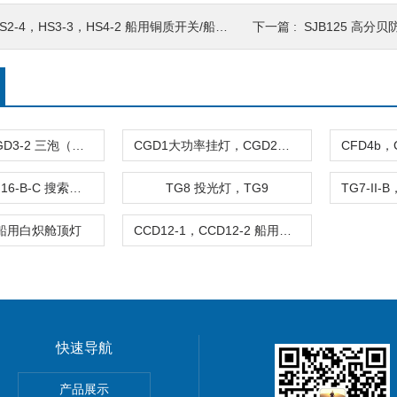
S2-4，HS3-3，HS4-2 船用铜质开关/船用水密开关
下一篇 :
SJB125 高
CGD3-1、CGD3-2 三泡（五泡）货仓灯
CGD1大功率挂灯，CGD2两用挂灯（船用挂灯）
TG16-A，TG16-B-C 搜索灯、投光灯
TG8 投光灯，TG9
2 船用白炽舱顶灯
CCD12-1，CCD12-2 船用白炽舱顶灯
快速导航
II电离型优化避雷针
产品展示