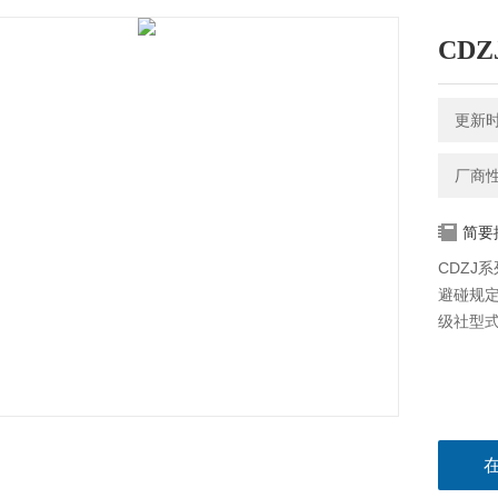
CD
更新时间
厂商
简要
CDZJ
避碰规
级社型式