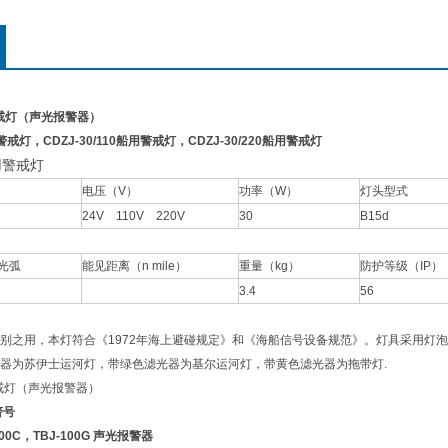
用警戒灯（声光报警器）
用警戒灯，CDZJ-30/110船用警戒灯，CDZJ-30/220船用警戒灯
用
警戒灯
电压（
V
）
功率（
W
）
灯头型式
24V 110V 220V
30
B15d
光弧
能见距离（
n mile
）
重量（
kg
）
防护等级（
IP
）
3.4
56
别之用，本灯符合《1972年海上避碰规定》和《海船信号设备规范》。灯具采用灯
器为苏伊士运河灯，带绿色滤光器为基尔运河灯，带黄色滤光器为拖带灯.
用警戒灯（声光报警器）
警号
-100C，TBJ-100G 声光报警器