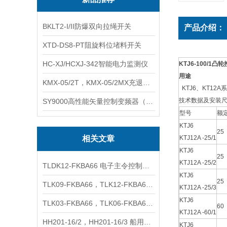
BKLT2-I/II防爆双向拉绳开关
产品介绍：
XTD-DS8-PT阻旋料位堵料开关
HC-XJ/HCXJ-342智能电力监测仪
KTJ6-100/1凸
用途
KMX-05/2T，KMX-05/2MX充退磁控制器
KTJ6、KT1
技术数据及安装
SY9000高性能矢量控制变频器（上海数恩/山宇）
型号
额
KTJ6
25
相关文章
KTJ12A -25/1
KTJ6
25
KTJ12A -25/2
TLDK12-FKBA66 电子主令控制器 凸轮控制器
KTJ6
25
TLK09-FKBA66，TLK12-FKBA66 电子主令控制器 凸轮控制器
KTJ12A -25/3
KTJ6
TLK03-FKBA66，TLK06-FKBA66 电子主令控制器 凸轮控制器
60
KTJ12A -60/1
HH201-16/2，HH201-16/3 船用铜质开关16A
KTJ6