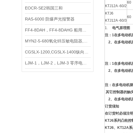
60
KTJ12A -60/2
EOCR-SE2韩国三和
KTJ6
60
RAS-6000 防爆声光报警器
KTJ12A -60/3
1.
电气原理图
FF4-8DAH，FF4-8DAHG 船用继电器
注：1在多电动机
MYN2-5-680氧化锌压敏电阻器,MYN2-10-680氧化锌压敏电阻器
2、在多电动机驱
CGSLX-1200,CGSLX-1400纵向撕裂报警设备
LJM-1，LJM-2，LJM-3 零序电流互感器
注：1在多电动机
2、在多电动机驱
注：在多电动机
其它控制器的触头
2、在多电动机驱
订货须知
在订货时必须注明
KTJ6系列凸轮控
KTJ6、KT1