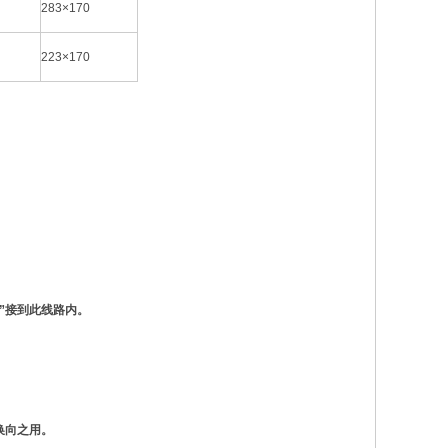
283×170
223×170
2”接到此线路内。
换向之用。