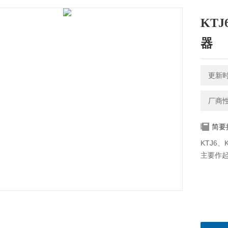
KTJ
器
更新时间
厂商
简要
KTJ6
主要作