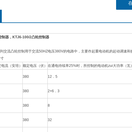
轮控制器，KTJ6-100/2凸轮控制器
2A系列交流凸轮控制用于交流50HZ电压380V的电路中，主要作起重电动机的起动调速
尺寸
定电流（安培）
额定电压（伏）
在通电待续率25%时，所控制的电动机zui大功率（瓦）
380
12．5
380
2×6．3
380
8
380
32