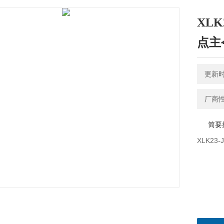
XLK2
点主
更新时间
厂商
简要
XLK23