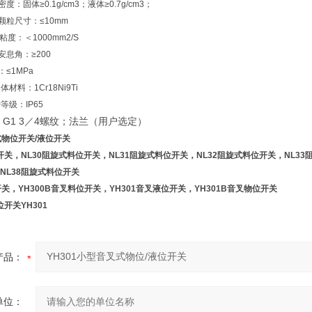
密度：固体
≥0.1g/cm3
；液体
≥0.7g/cm3
；
颗粒尺寸：
≤10mm
体粘度：＜
1000mm2/S
安息角：
≥200
：
≤1MPa
叉体材料：
1Cr18Ni9Ti
护等级：
IP65
G1 3
4
：
／
螺纹；法兰（用户选定）
式物位开关/液位开关
开关，NL30阻旋式料位开关，NL31阻旋式料位开关，NL32阻旋式料位开关，NL33
NL38阻旋式料位开关
开关，YH300B音叉料位开关，YH301音叉液位开关，YH301B音叉物位开关
位开关YH301
产品：
单位：