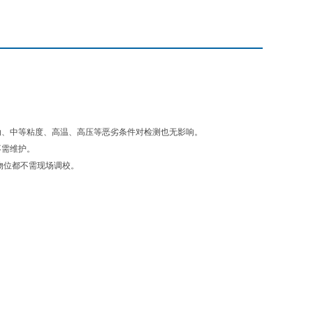
动、中等粘度、高温、高压等恶劣条件对检测也无影响。
不需维护。
物位都不需现场调校。