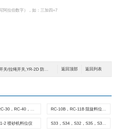
写阿拉伯数字），如：三加四=7
关/拉绳开关,YR-2D 防跑偏开关
返回顶部
返回列表
RC-20，RC-30，RC-40，RC-50 阻旋料位开关
RC-10B，RC-11B 阻旋料位开关
111-2 喷砂机料位仪
S33，S34，S32，S35，S36，S38 阻旋式料位开关