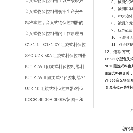
音叉式物位控制器：以一缕谐振，守万物液位料位的精准边界
5
、
被测介质
6
、
被测固体
音叉式物位控制器筑牢生产安全高效防线​
7
、
zui大液
精准掌控，音叉式物位控制器的灵敏度调节技巧
8
、
被测介质
9
、
压力范围
音叉式物位控制器的工作原理与应用
10
、壳体和
C181-1，C181-3Y 阻旋式料位控制器/料位开关
11
、外壳防
12
、连接方式
SYC-UZK-50A 阻旋式料位控制器/料位开关
YH301小型音叉
KJT-ZLW-I 阻旋式料位控制器/料位开关
NL10阻旋式料位
阻旋式料位开关，
KJT-ZLW-II 阻旋式料位控制器/料位开关
YH300音叉物位
/音叉液位开关/料
UZK-10 阻旋式料位控制器/料位开关
EOCR-SE 30R 380DV韩国三和
您的