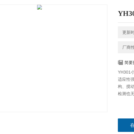
YH
更新时间
厂商
简要
YH30
适应性
构、搅
检测也