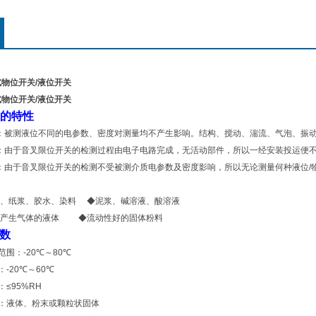
式物位开关/液位开关
式物位开关/液位开关
的特性
：被测液位不同的电参数、密度对测量均不产生影响。结构、搅动、湍流、气泡、振
：由于音叉限位开关的检测过程由电子电路完成，无活动部件，所以一经安装投运便
：由于音叉限位开关的检测不受被测介质电参数及密度影响，所以无论测量何种液位
/
、纸浆、胶水、染料
◆
泥浆、碱溶液、酸溶液
产生气体的液体
◆
流动性好的固体粉料
数
范围：
-20
℃
～
80
℃
：
-20
℃
～
60
℃
：
≤95%RH
：液体、粉末或颗粒状固体