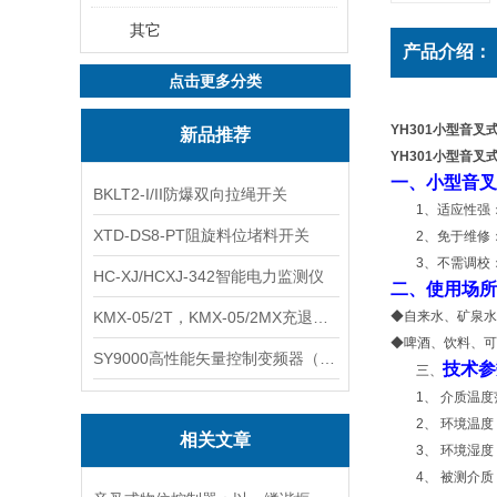
其它
产品介绍：
点击更多分类
YH301小型音叉
新品推荐
YH301小型音叉
一、小型音叉
BKLT2-I/II防爆双向拉绳开关
1
、适应性强
XTD-DS8-PT阻旋料位堵料开关
2
、免于维修
3
、不需调校
HC-XJ/HCXJ-342智能电力监测仪
二、使用场所
KMX-05/2T，KMX-05/2MX充退磁控制器
◆
自来水、矿泉水
◆
啤酒、饮料、可
SY9000高性能矢量控制变频器（上海数恩/山宇）
技术参
三、
1
、
介质温度
2
、
环境温度
相关文章
3
、
环境湿度
4
、
被测介质