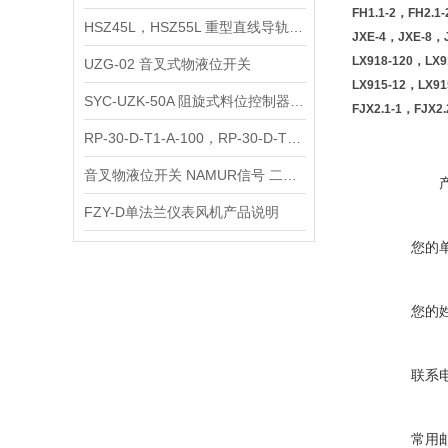
FH1.1-2，FH2.
HSZ45L，HSZ55L 重型直线导轨滑轨滑块
JXE-4，JXE-8
LX918-120，LX
UZG-02 音叉式物液位开关
LX915-12，LX
SYC-UZK-50A 阻旋式料位控制器/料位开关
FJX2.1-1，FJX
RP-30-D-T1-A-100，RP-30-D-T1-B-150 阻旋料位开关
音叉物液位开关 NAMUR信号 二线制
FZY-D单法兰仪表风机产品说明
您的
您的
联系
常用