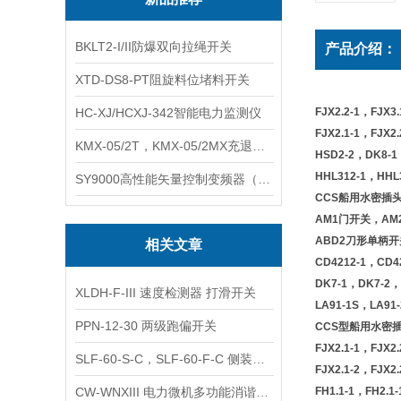
BKLT2-I/II防爆双向拉绳开关
产品介绍：
XTD-DS8-PT阻旋料位堵料开关
HC-XJ/HCXJ-342智能电力监测仪
FJX2.2-1，FJX
FJX2.1-1，FJX
KMX-05/2T，KMX-05/2MX充退磁控制器
HSD2-2，DK8-
HHL312-1，HH
SY9000高性能矢量控制变频器（上海数恩/山宇）
CCS船用水密插头
AM1门开关，AM
ABD2刀形单柄开
相关文章
CD4212-1，C
DK7-1，DK7-2
XLDH-F-III 速度检测器 打滑开关
LA91-1S，LA9
PPN-12-30 两级跑偏开关
CCS型船用水密插头
FJX2.1-1，FJX
SLF-60-S-C，SLF-60-F-C 侧装浮球液位开关
FJX2.1-2，FJX
CW-WNXIII 电力微机多功能消谐装置
FH1.1-1，FH2.