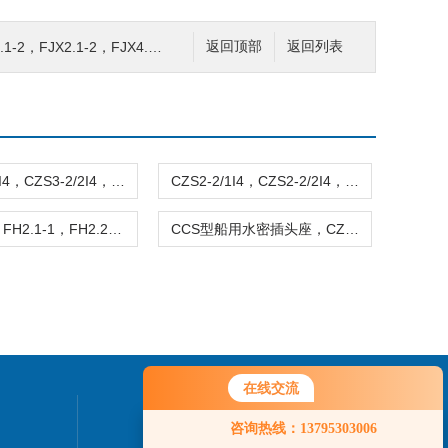
，FJX2.1-2，FJX4.1-2 船用防爆接线盒
返回顶部
返回列表
CZS3-2/1I4，CZS3-2/2I4，CZS3-2/7I4 船用铜质大电流水密插座
CZS2-2/1I4，CZS2-2/2I4，CZS2-2/7I4 船用铜质大电流水密插座
FH1.1-1，FH2.1-1，FH2.2-1，FH3.2-1，FH4.2-1 船用防爆开关
CCS型船用水密插头座，CZKLSJ舰用带开关插座
在线交流
联系我们
咨询热线：13795303006