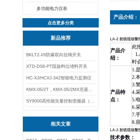
多功能电力仪表
产品介绍：
点击更多分类
新品推荐
LA-2 射线现场
此
产品介
L
BKLT2-I/II防爆双向拉绳开关
绍：
时
XTD-DS8-PT阻旋料位堵料开关
1.
2.
HC-XJ/HCXJ-342智能电力监测仪
3.
KMX-05/2T，KMX-05/2MX充退磁控制器
产品特
4.
点：
5.
SY9000高性能矢量控制变频器（上海数恩/山宇）
6.
7.
8.
相关文章
LA-2 射线现场
技术参数：