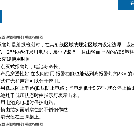
警报器 射线报警灯 韩国报警器
报警灯是射线检测时，在其射线区域或规定区域内设定边界，发
A
－
2
型边界灯只用电池，属小型装备，且由轻而坚固的
ABS
塑料
会缩短使用时间。
是点灭式报警灯，电池寿命长。
本产品穿透性好
,
在夜间使用
,
报警功能也能达到离报警灯约
2Km
的
警式灯光和声音可以分开使用。
采用低压防止电路
(
低压防止电路；当电池低于
5.5V
时就会停止输
电池处于低压状态时由指示灯表示出来。
采用电池充电超时保护电路。
手柄由结实而耐腐蚀的不锈钢作成。
容易安装在三脚架上。
警报器 射线报警灯 韩国报警器