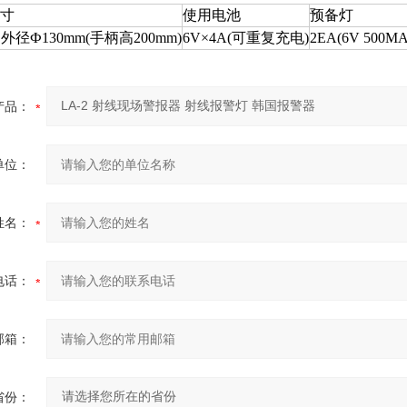
寸
使用电池
预备灯
×
外径
Ф130mm(
手柄高
200mm)
6V×4A(
可重复充电
)
2EA(6V 500MA
产品：
单位：
姓名：
电话：
邮箱：
省份：