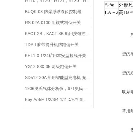
RT10，RT20，RT21，RT30，RT40 阻旋料位开关
型号
外形尺
BUQK-03 防爆浮球液位控制器
LA
－
2
高
160
RS-02A-0100 阻旋式料位开关
KACT-2B，KACT-3B 船用按钮控制盒
TDP-I 胶带提升机防跑偏开关
您的
KHL1-0.1/24矿用本安型拉线开关
YG12-830-35 两级跑偏开关
您的
SD512-30A 船用智能型充电机 充电器
1906奥氏气体分析仪，671奥氏气体分析仪
联系
Eby-A/B/F-1/2/3/4-1/2-D/H/Y 阻旋料位开关
常用