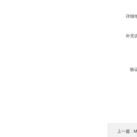
详细
补充
验
上一篇 :
M