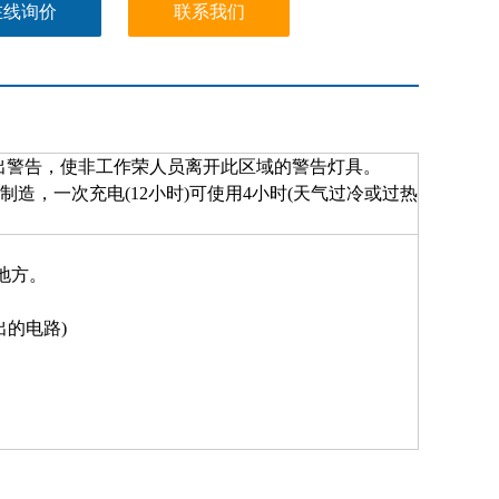
在线询价
联系我们
出警告，使非工作荣人员离开此区域的警告灯具。
制造，一次充电
(12
小时
)
可使用
4
小时
(
天气过冷或过热
地方。
出的电路
)