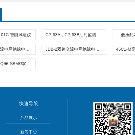
A101C 智能风速仪
CP-63A，CP-63B油污监测传感器
低压配网
SDB-2双路交流电网绝缘电阻监测报警仪（分体）
JDB-2双路交流电网绝缘电阻监测报警仪（分体） ZCB-II
F96-SBMΩ，Q96-SBMΩ双路数显绝缘电阻监测仪
快速导航
II电离型优化避雷针
产品展示
，SX-JKBG，SX-JKBH三相调压单硅移相触发器模块
新闻中心