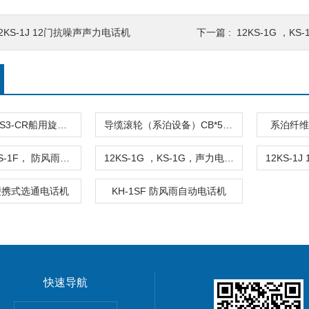
2KS-1J 12门抗噪声声力电话机
下一篇 :
12KS-1G ，K
WS2-CR，WS3-CR船用旋转视窗（雨雪清除器）
导缆滚轮（系泊设备）CB*58-83
系泊纤维索
12KS-1F，KS-1F， 防风雨式声力电话机
12KS-1G ，KS-1G，声力电话机
X便携式选通电话机
KH-1SF 防风雨自动电话机
快速导航