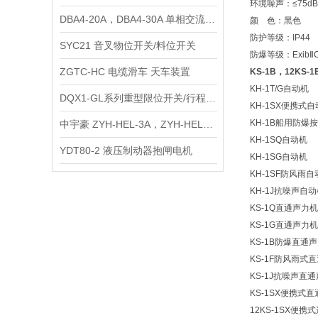
环境噪声：≤75dB
DBA4-20A，DBA4-30A 单相交流电源滤波器
颜 色：黑色
防护等级：IP44
SYC21 音叉物位开关/料位开关
防爆等级：ExibⅡC
ZGTC-HC 电缆滑车 天车装置
KS-1B，12KS-
KH-1T/G自动机
DQX1-GL系列重型限位开关/行程开关
KH-1SX便携式
KH-1B船用防爆
中宇豪 ZYH-HEL-3A，ZYH-HEL-6A 医疗器械专用滤波器
KH-1SQ自动机
YDT80-2 液压制动器抱闸电机
KH-1SG自动机
KH-1SF防风雨自
KH-1J抗噪声自
KS-1Q直通声力机
KS-1G直通声力机
KS-1B防爆直通
KS-1F防风雨式
KS-1J抗噪声直
KS-1SX便携式直
12KS-1SX便携