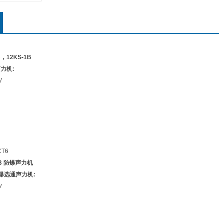
，12KS-1B
声力机:
V
T6
1B 防爆声力机
门防爆选通声力机:
V