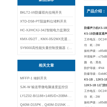
产品介绍：
BKLT2-I/II防爆双向拉绳开关
XTD-DS8-PT阻旋料位堵料开关
防爆声力机KS-1B
HC-XJ/HCXJ-342智能电力监测仪
KS-1B防爆直通
KMX-05/2T，KMX-05/2MX充退磁控制器
工作电压：DC24
功 耗：2W
SY9000高性能矢量控制变频器（上海数恩/山宇）
振铃声级：≥85dB
环境噪声：≤75dB
颜 色：黑色
相关文章
防护等级：IP44
防爆等级：ExibⅡC
MFFP-1 倾斜开关
KS-1B，12KS-
12KS-1B 12
SJK-W 输送带微电脑速度监控仪
工作电压：DC24
LY1Z02-B/1188+1485/D+20BM-1024 数字式超速开关
功 耗：2W
振铃声级：≥85dB
Q40M-D15PK，Q40M-D15NK 接近开关