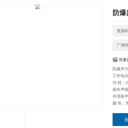
防爆声
更新时间
厂商
简要
防爆声力机
工作电压
功 耗：
振铃声级
环境噪声
颜 色：
防护等级
防爆等级：