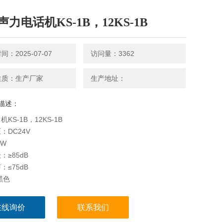
力电话机KS-1B，12KS-1B
：2025-07-07
访问量：3362
性质：生产厂家
生产地址：
描述：
KS-1B，12KS-1B
：DC24V
2W
：≥85dB
：≤75dB
黑色
：IP44
ExibⅡCT6
在线询价
联系我们