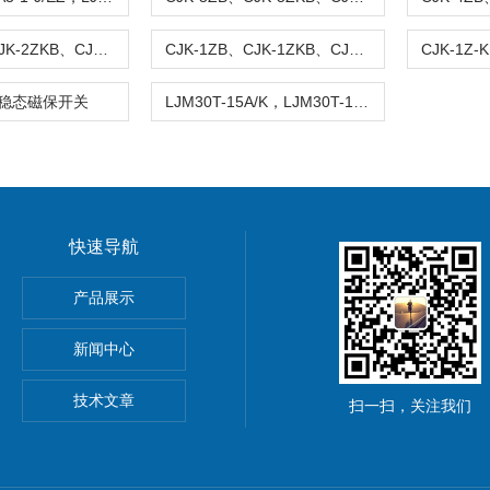
CJK-2ZB、CJK-2ZKB、CJK-2Z-K/T、CJK-2Z-KB/T2 磁接近开关
CJK-1ZB、CJK-1ZKB、CJK-1Z-K/T、CJK-1Z-KB/T2 防爆磁性开关
双稳态磁保开关
LJM30T-15A/K，LJM30T-15A/H，LJM30T-15A/KH接近开关
快速导航
II电离型优化避雷针
产品展示
，SX-JKBG，SX-JKBH三相调压单硅移相触发器模块
新闻中心
SX-JKTG ，SX-JKTH三相调压单硅移相触发器模块
技术文章
扫一扫，关注我们