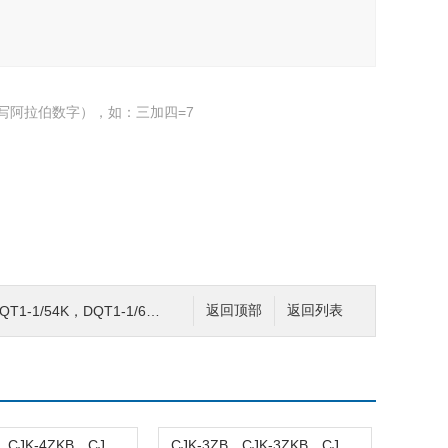
写阿拉伯数字），如：三加四=7
K，DQT1-1/68K，DQT1-1/64K 起重机控制台
返回顶部
返回列表
CJK-4ZB、CJK-4ZKB、CJK-4Z-K/T、CJK-4Z-K/T 磁性接近开关
CJK-3ZB、CJK-3ZKB、CJK-3Z-K/T、CJK-3Z-KB/T2 防爆磁性开关