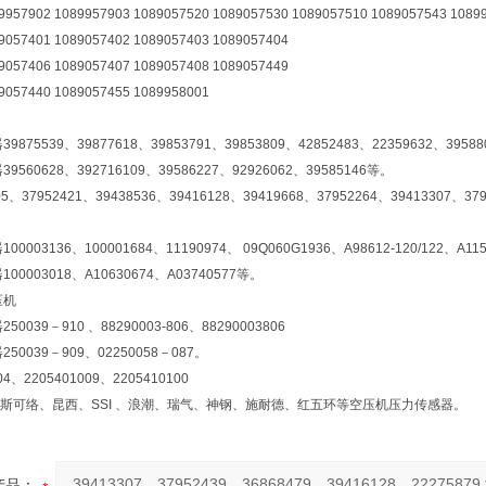
89957902 1089957903 1089057520 1089057530 1089057510 1089057543 
9057401 1089057402 1089057403 1089057404
9057406 1089057407 1089057408 1089057449
9057440 1089057455 1089958001
75539、39877618、39853791、39853809、42852483、22359632、39588
560628、392716109、39586227、92926062、39585146等。
、37952421、39438536、39416128、39419668、37952264、39413307、37
003136、100001684、11190974、 09Q060G1936、A98612-120/122、A11
0003018、A10630674、A03740577等。
压机
039－910 、88290003-806、88290003806
0039－909、02250058－087。
4、2205401009、2205410100
斯可络、昆西、SSI 、浪潮、瑞气、神钢、施耐德、红五环等空压机压力传感器。
产品：