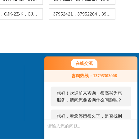
CJK-1Z-K，CJK-2Z-K，CJK-3Z-K，CJK-4Z-K 防爆磁性接近开关
37952421，37952264，39438536，39419668，39428305 温度开关
在线交流
您好！欢迎前来咨询，很高兴为您
联系我们
咨询热线：13795303006
服务，请问您要咨询什么问题呢？
24小时热线：
您好，看您停留很久了，是否找到
了需求产品，您可以直接在线与我
联系！