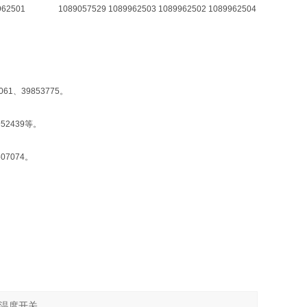
1089962501 1089057529 1089962503 1089962502 1089962504
061、39853775。
952439等。
507074。