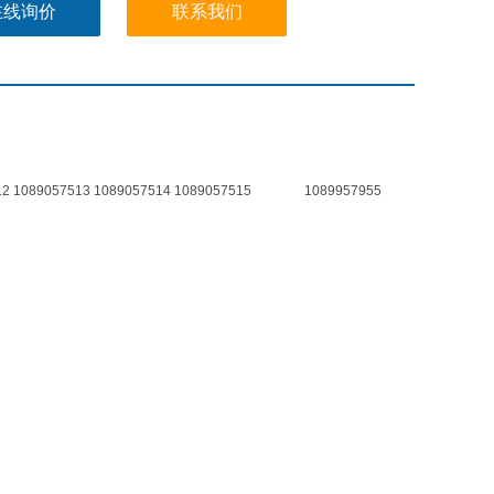
在线询价
联系我们
512 1089057513 1089057514 1089057515 1089957955