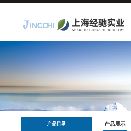
产品目录
产品展示