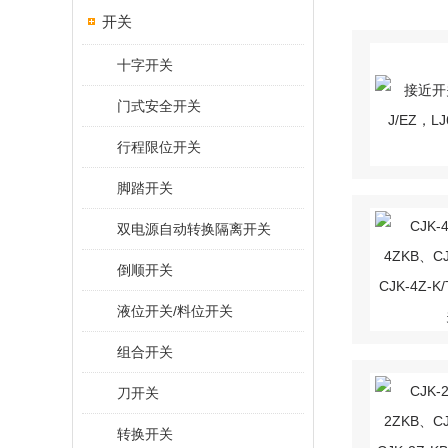
开关
十字开关
门式安全开关
行程限位开关
脚踏开关
双电源自动转换隔离开关
倒顺开关
液位开关/料位开关
组合开关
刀开关
转换开关