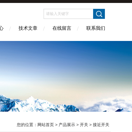
心
技术文章
在线留言
联系我们
您的位置：
网站首页
>
产品展示
>
开关
>
接近开关