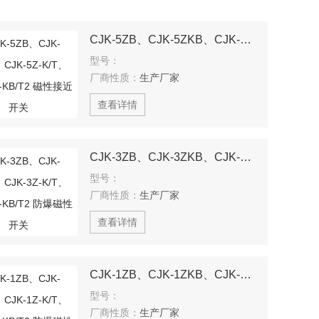
CJK-5ZB、CJK-5ZKB、CJK-5Z-K/T、CJK-5Z-KB/T2 磁性接近开关
型号：
厂商性质：
生产厂家
查看详情
CJK-3ZB、CJK-3ZKB、CJK-3Z-K/T、CJK-3Z-KB/T2 防爆磁性开关
型号：
厂商性质：
生产厂家
查看详情
CJK-1ZB、CJK-1ZKB、CJK-1Z-K/T、CJK-1Z-KB/T2 防爆磁性开关
型号：
厂商性质：
生产厂家