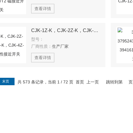
查看详情
CJK-1Z-K，CJK-2Z-K，CJK-3Z-K，CJK-4Z-K 防爆磁性接近开关
型号：
厂商性质：
生产厂家
查看详情
末页
共 573 条记录，当前 1 / 72 页 首页 上一页
跳转到第