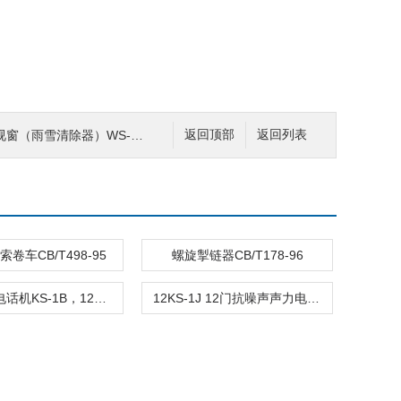
）WS-350CR-W，WS-300CR-W
返回顶部
返回列表
卷车CB/T498-95
螺旋掣链器CB/T178-96
防爆声力电话机KS-1B，12KS-1B
12KS-1J 12门抗噪声声力电话机