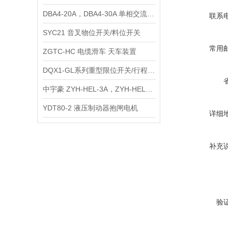
DBA4-20A，DBA4-30A 单相交流电源滤波器
联系
SYC21 音叉物位开关/料位开关
常用
ZGTC-HC 电缆滑车 天车装置
DQX1-GL系列重型限位开关/行程开关
中宇豪 ZYH-HEL-3A，ZYH-HEL-6A 医疗器械专用滤波器
YDT80-2 液压制动器抱闸电机
详细
补充
验