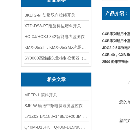
产品介绍：
BKLT2-I/II防爆双向拉绳开关
XTD-DS8-PT阻旋料位堵料开关
CXB系列船用小
HC-XJ/HCXJ-342智能电力监测仪
CXB系列船用小
KMX-05/2T，KMX-05/2MX充退磁控制器
JDG2-0.5系
CXB-40，CXB-5
SY9000高性能矢量控制变频器（上海数恩/山宇）
2500 船用变压器
相关文章
MFFP-1 倾斜开关
您的
SJK-W 输送带微电脑速度监控仪
LY1Z02-B/1188+1485/D+20BM-1024 数字式超速开关
您的
Q40M-D15PK，Q40M-D15NK 接近开关