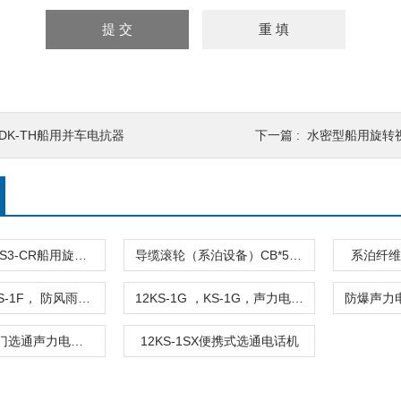
BDK-TH船用并车电抗器
下一篇 :
水密型船用旋转视窗（雨雪清除器
WS2-CR，WS3-CR船用旋转视窗（雨雪清除器）
导缆滚轮（系泊设备）CB*58-83
系泊纤维索
12KS-1F，KS-1F， 防风雨式声力电话机
12KS-1G ，KS-1G，声力电话机
12KS-1Q 12门选通声力电话机
12KS-1SX便携式选通电话机