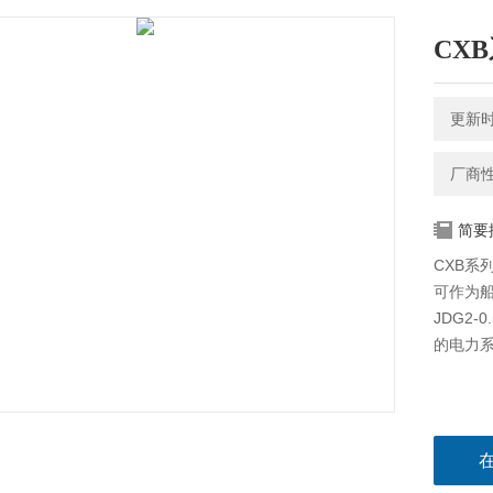
CX
更新时间
厂商
简要
CXB系
可作为
JDG2-
的电力