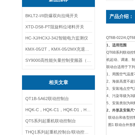
BKLT2-I/II防爆双向拉绳开关
产品介绍：
XTD-DS8-PT阻旋料位堵料开关
HC-XJ/HCXJ-342智能电力监测仪
QT6B-022/4,Q
1、适用范围
KMX-05/2T，KMX-05/2MX充退磁控制器
QT6B系列联动
机起动、调速、
SY9000高性能矢量控制变频器（上海数恩/山宇）
联动台适用于下
1、周围空气温度
2、海拔高度不超过
相关文章
3、安装地点空气
4、污染等级为3
QT1B-5A62联动控制台
5、安装类别为III
HQK-C，HQK-C1，HQK-D1，HQK-D2 起重机联动台
2、
外形及安装尺
联动台和各型控制
QT5系列起重机联动控制台
图1 联动台外形
THQ1系列起重机控制台/联动控制台