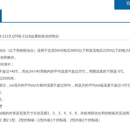
T6B-121/5,QT6B-211/6起重机联动控制台
控制台（以下简称联动台）适用于交流50HZ电压380V以下和直流电压220V以下
制动和换向。
列环境中：
不超过+40℃，而在24小时周期内的平均温度不超过35℃，周围温度的下限是-5℃。
2000米。
清洁，zui湿月的平均zui大相对湿度不超过90%，则该月的平均zui低温度不超过+
级。
类。
寸
箱的外形及安装尺寸分别见图1、2、3、4、5、6。非标准联动台和控制箱另见说明
图 图2 1型、2型控制箱（1型内装1个控制器、2型内装2个控制器）