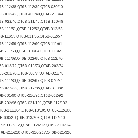
6B-112/38,QT6B-112/39,QT6B-030/40
6B-013/42,QT6B-400/43,QT6B-211/44
6B-022/46,QT6B-211/47,QT6B-120/48
6B-111/51,QT6B-112/52,QT6B-012/53
B-111/55,QT6B-021/56,QT6B-012/57
B-112/59,QT6B-112/60,QT6B-111/61
B-211/63,QT6B-310/64,QT6B-111/65
6B-211/68,QT6B-022/69,QT6B-112/70
6B-013/72,QT6B-013/73,QT6B-202/74
6B-202/76,QT6B-301/77,QT6B-021/78
6B-111/80,QT6B-032/67,QT6B-040/81
6B-022/83,QT6B-212/85,QT6B-311/86
6B-301/90,QT6B-210/91,QT6B-012/92
6B-202/96,QT6B-021/101,QT6B-112/102
T6B-211/104,QT6B-013/105,QT6B-112/106
B-600/2, QT6B-013/208,QT6B-112/210
T6B-112/212,QT6B-112/213,QT6B-211/214
T6B-211/216,QT6B-310/217,QT6B-021/320