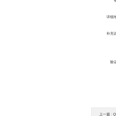
详细
补充
验
上一篇 :
Q