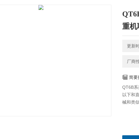
QT6B
重机
更新时间
厂商
简要
QT6B
以下和直
械和类