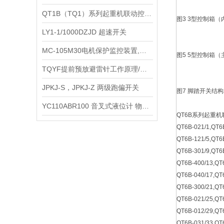
QT1B（TQ1）系列起重机联动控制台
图3 3型控制箱
LY1-1/1000DZJD 超速开关
MC-105M30电机保护监控装置,MC-105M50电机保护监控装置
图5 5型控制箱
TQYF提前预放避雷针工作原理/产品特点/保护类型/产品结构
JPKJ-S，JPKJ-Z 两级跑偏开关
图7 脚踏开关结
YC110ABR100 音叉式液位计 物位开关
QT6B系列起重
QT6B-021/1,QT6
QT6B-121/5,QT6B
QT6B-301/9,QT6
QT6B-400/13,QT
QT6B-040/17,QT
QT6B-300/21,QT
QT6B-021/25,QT
QT6B-012/29,QT
QT6B-031/33,QT