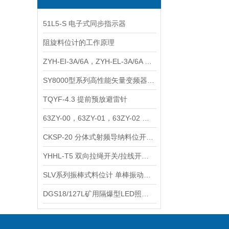
51L5-S 电子式同步指示器
阻旋料位计的工作原理
ZYH-EI-3A/6A，ZYH-EL-3A/6A EMI电源滤波器
SY8000型系列高性能矢量变频器（上海数恩/山宇）
TQYF-4.3 提前预放避雷针
63ZY-00，63ZY-01，63ZY-02 永磁直流电动机
CKSP-20 分体式射频导纳料位开关 物位计
YHHL-T5 双向拉绳开关/拉线开关/急停开关
SLV系列振棒式料位计 单棒振动料位开关
DGS18/127L矿用隔爆型LED照明灯