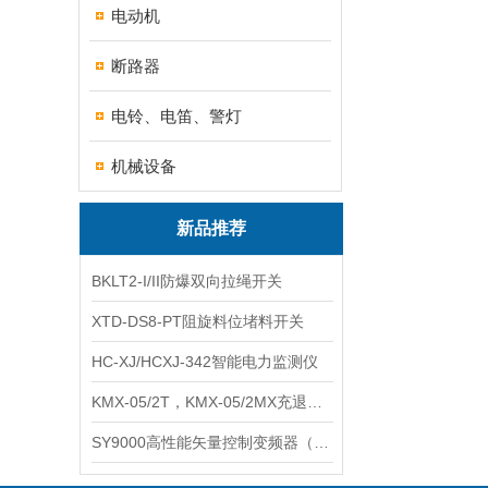
电动机
断路器
电铃、电笛、警灯
机械设备
新品推荐
BKLT2-I/II防爆双向拉绳开关
XTD-DS8-PT阻旋料位堵料开关
HC-XJ/HCXJ-342智能电力监测仪
KMX-05/2T，KMX-05/2MX充退磁控制器
SY9000高性能矢量控制变频器（上海数恩/山宇）