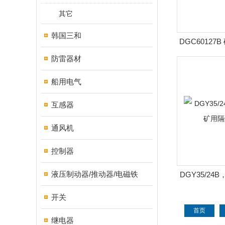
其它
韩国三和
DGC6012
明灯（三
防雷器材
船用电气
互感器
通风机
控制器
液压制动器/推动器/电磁铁
DGY35/24B
隔爆
开关
首页
继电器