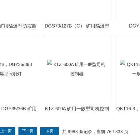
7B 矿用隔爆型防震照
DGS70/127B（C） 矿用隔爆型
DGY
爪型、平胶型）
巷道灯 DGS70/127B
DGY
DGY18/
，DGY35/36B 矿用
KTZ-600A 矿用一般型司机控制
QKT16-3
型照明灯
器
上一页
下一页
末页
共 9988 条记录，当前 76 / 833 页