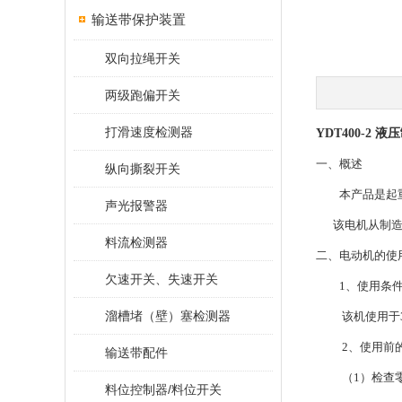
输送带保护装置
双向拉绳开关
两级跑偏开关
打滑速度检测器
YDT400-2 
一、概述
纵向撕裂开关
本产品是起重、
声光报警器
该电机从制造精
料流检测器
二、电动机的使
欠速开关、失速开关
1、使用条
溜槽堵（壁）塞检测器
该机使用于380
2、使用前的
输送带配件
（1）检查零
料位控制器/料位开关