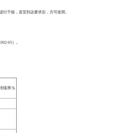
须进行干燥，直至到达要求后，方可使用。
2-65）。
。
持续率％