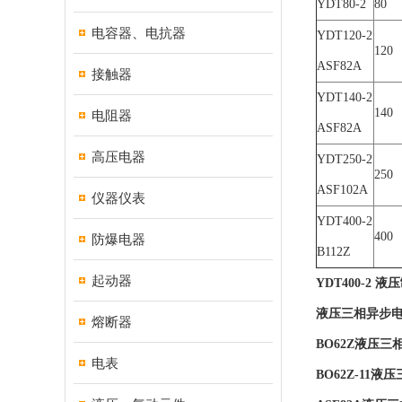
YDT80-2
80
电容器、电抗器
YDT120-2
120
ASF82A
接触器
YDT140-2
140
电阻器
ASF82A
高压电器
YDT250-2
250
ASF102A
仪器仪表
YDT400-2
400
防爆电器
B112Z
起动器
YDT400-2 
液压三相异步电
熔断器
BO62Z液压三
电表
BO62Z-11液