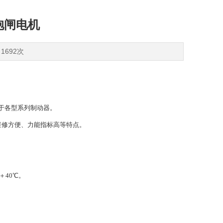
器抱闸电机
1692次
于各型系列制动器。
维修方便、力能指标高等特点。
＋40℃。