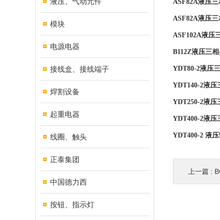
液压、气动元件
ASF82A液压三
ASF82A液压三
模块
ASF102A液压
电源电器
B112Z液压三相
接线盒、接线端子
YDT80-2液压
YDT140-2液
焊割设备
YDT250-2液
起重电器
YDT400-2液
YDT400-2 
线圈、触头
正泰集团
上一篇 :
中国德力西
按钮、指示灯