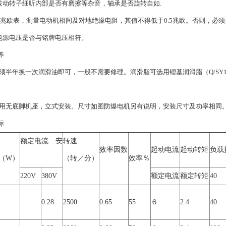
转子细听内部是否有磨擦等杂音，轴承是否旋转自如.
兆欧表，测量电动机相间及对地绝缘电阻，其值不得低于0.5兆欧。否则，必
源电压是否与铭牌电压相符。
养
年换一次润滑油即可，一般不需要修理。润滑脂可选用锂基润滑脂（Q/SY100
无底脚机座，立式安装。尺寸如图防爆电机另有说明，安装尺寸及功率相同
标
额定电流 安
转速
效率因数
起动电流
起动转矩
负载
（W）
（转／分）
效率％
220V
380V
额定电流
额定转矩
40
0.28
2500
0.65
55
６
2.4
40