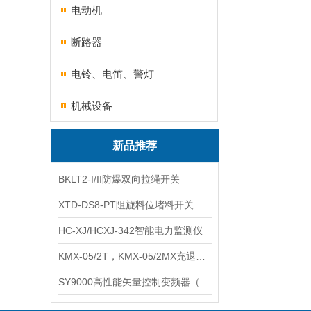
电动机
断路器
电铃、电笛、警灯
机械设备
新品推荐
BKLT2-I/II防爆双向拉绳开关
XTD-DS8-PT阻旋料位堵料开关
HC-XJ/HCXJ-342智能电力监测仪
KMX-05/2T，KMX-05/2MX充退磁控制器
SY9000高性能矢量控制变频器（上海数恩/山宇）