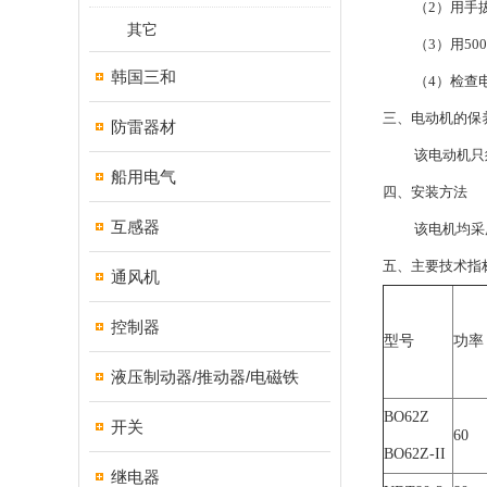
（2）用手拔动
其它
（3）用500
韩国三和
（4）检查电
三、电动机的保
防雷器材
该电动机只须半
船用电气
四、安装方法
互感器
该电机均采用
五、主要技术指
通风机
控制器
型号
功率
液压制动器/推动器/电磁铁
BO62Z
开关
60
BO62Z-II
继电器